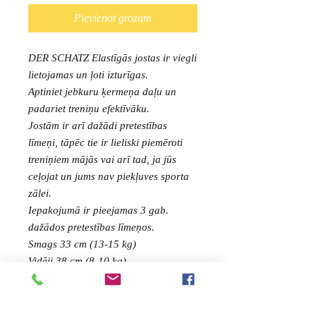
Pievienot grozam
DER SCHATZ Elastīgās jostas ir viegli
lietojamas un ļoti izturīgas.
Aptiniet jebkuru ķermeņa daļu un
padariet treniņu efektīvāku.
Jostām ir arī dažādi pretestības
līmeņi, tāpēc tie ir lieliski piemēroti
treniņiem mājās vai arī tad, ja jūs
ceļojat un jums nav piekļuves sporta
zālei.
Iepakojumā ir pieejamas 3 gab.
dažādos pretestības līmeņos.
Smags 33 cm (13-15 kg)
Vidēji 38 cm (8-10 kg)
Viegls 43 cm (3-5 kg)
Paredzēts cilvēkiem, kuriem ir