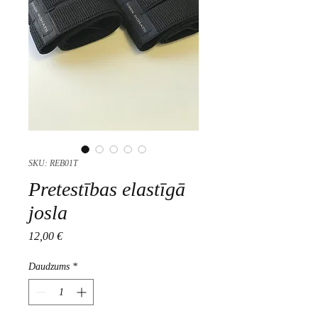
SKU: REB01T
Pretestības elastīgā
josla
Cena
12,00 €
Daudzums
*